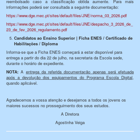
reembolsado caso a classificação obtida aumente. Para mais
informações poderá ser consultada a seguinte documentação:
https://www.dge.mec.pt/sites/default/files/JNE/norma_03_2026.pdf
https://www.dge.mec.pt/sites/default/files/JNE/despacho_3_2026_de_
23_de_fev_2026_regulamento.pdf
Candidatos ao Ensino Superior | Ficha ENES / Certificado de
Habilitações / Diploma
Informa-se que a Ficha ENES começará a estar disponível para
entrega a partir do dia 22 de julho, na secretaria da Escola sede,
durante o horário de expediente.
NOTA:
A
entrega da referida documentação apenas será efetuada
após a devolução dos equipamentos do Programa Escola Digital
,
quando aplicável.
Agradecemos a vossa atenção e desejamos a todos os jovens os
maiores sucessos no prosseguimento dos seus estudos.
A Diretora
Agostinha Veiga