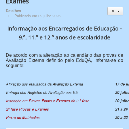
Exames
Detalhes
Publicado em 09 julho 2026
Informação aos Encarregados de Educação -
9.º, 11.º e 12.º anos de escolaridade
De acordo com a alteração ao calendário das provas de
Avaliação Externa definido pelo EduQA, informa-se do
seguinte:
Afixação dos resultados da Avaliação Externa
17 de j
Entrega dos Registos de Avaliação aos EE
20 julh
Inscrição em Provas Finais e Ex
ames da 2.ª fase
20 julh
2ª fase Provas e Exames
21 a 24
Prazo de Matrículas
20 a 22