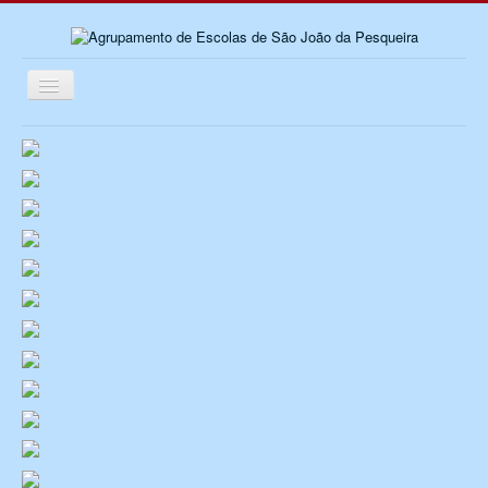
Ativar/Desativar
navegação
≡