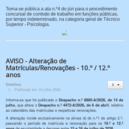
Torna-se pública a ata n.º4 do júri para o procedimento
concursal de contrato de trabalho em funções públicas,
por tempo indeterminado, na categoria geral de Técnico
Superior - Psicologia.
AVISO - Alteração de
Matrículas/Renovações - 10.º / 12.º
anos
Detalhes
Publicado em 16 julho 2026
Informa-se que foi publicado o
Despacho n.º 8885-A/2026, de 14 de
julho
, que altera o
Despacho n.º 4472-A/2026, de 6 de abril
, relativo
ao calendário das matrículas e respetivas renovações.
A alteração incide exclusivamente na alínea d) do n.º1 do artigo 2.º,
passando o período de matrícula e renovação para os
10.º e 12.º
anos
de escolaridade a decorrer entre
15 e 24 de julho de 2026
.