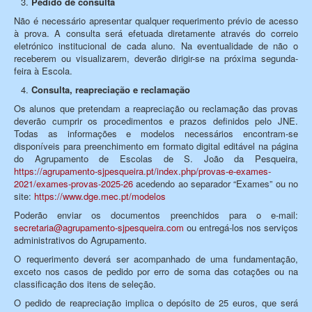
Pedido de consulta
Não é necessário apresentar qualquer requerimento prévio de acesso
à prova. A consulta será efetuada diretamente através do correio
eletrónico institucional de cada aluno. Na eventualidade de não o
receberem ou visualizarem, deverão dirigir-se na próxima segunda-
feira à Escola.
Consulta, reapreciação e reclamação
Os alunos que pretendam a reapreciação ou reclamação das provas
deverão cumprir os procedimentos e prazos definidos pelo JNE.
Todas as informações e modelos necessários encontram-se
disponíveis para preenchimento em formato digital editável na página
do Agrupamento de Escolas de S. João da Pesqueira,
https://agrupamento-sjpesqueira.pt/index.php/provas-e-exames-
2021/exames-provas-2025-26
acedendo ao separador “Exames” ou no
site:
https://www.dge.mec.pt/modelos
Poderão enviar os documentos preenchidos para o e-mail:
secretaria@agrupamento-sjpesqueira.com
ou entregá-los nos serviços
administrativos do Agrupamento.
O requerimento deverá ser acompanhado de uma fundamentação,
exceto nos casos de pedido por erro de soma das cotações ou na
classificação dos itens de seleção.
O pedido de reapreciação implica o depósito de 25 euros, que será