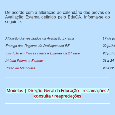
De acordo com a alteração ao calendário das provas de
Avaliação Externa definido pelo EduQA, informa-se do
seguinte:
Afixação dos resultados da Avaliação Externa
17 de j
Entrega dos Registos de Avaliação aos EE
20 julh
Inscrição em Provas Finais e Ex
ames da 2.ª fase
20 julh
2ª fase Provas e Exames
21 a 24
Prazo de Matrículas
20 a 22
Modelos | Direção-Geral da Educação - reclamações /
consulta / reapreciações