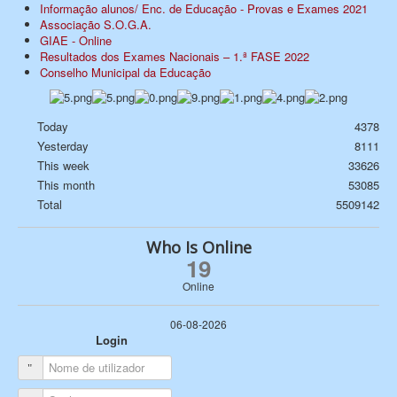
Informação alunos/ Enc. de Educação - Provas e Exames 2021
Associação S.O.G.A.
GIAE - Online
Resultados dos Exames Nacionais – 1.ª FASE 2022
Conselho Municipal da Educação
Today
4378
Yesterday
8111
This week
33626
This month
53085
Total
5509142
Who Is Online
19
Online
06-08-2026
Login
Nome de utilizador