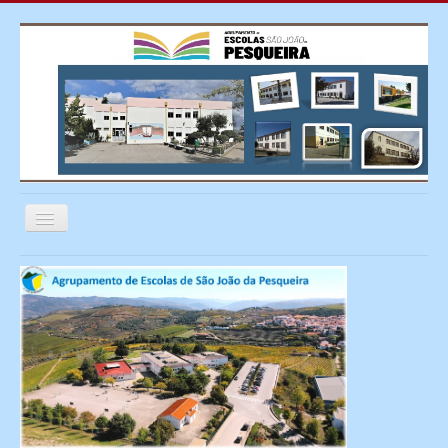
Ativar/Desativar
navegação
≡