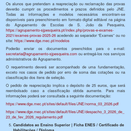
Os alunos que pretendam a reapreciação ou reclamação das provas
deverão cumprir os procedimentos e prazos definidos pelo JNE.
Todas as informações e modelos necessários encontram-se
disponíveis para preenchimento em formato digital editável na página
do Agrupamento de Escolas de S. João da Pesqueira,
https://agrupamento-sjpesqueira.pt/index.php/provas-e-exames-
2021/exames-provas-2025-26
acedendo ao separador “Exames” ou no
site:
https://www.dge.mec.pt/modelos
Poderão enviar os documentos preenchidos para o e-mail:
secretaria@agrupamento-sjpesqueira.com
ou entregá-los nos serviços
administrativos do Agrupamento.
O requerimento deverá ser acompanhado de uma fundamentação,
exceto nos casos de pedido por erro de soma das cotações ou na
classificação dos itens de seleção.
O pedido de reapreciação implica o depósito de 25 euros, que será
reembolsado caso a classificação obtida aumente. Para mais
informações poderá ser consultada a seguinte documentação:
https://www.dge.mec.pt/sites/default/files/JNE/norma_03_2026.pdf
https://www.dge.mec.pt/sites/default/files/JNE/despacho_3_2026_de_
23_de_fev_2026_regulamento.pdf
Candidatos ao Ensino Superior | Ficha ENES / Certificado de
Habilitações / Diploma