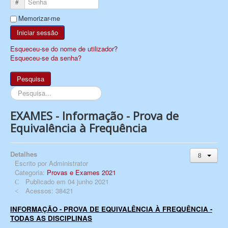
Senha
Memorizar-me
Iniciar sessão
Esqueceu-se do nome de utilizador?
Esqueceu-se da senha?
Pesquisa
Pesquisa...
EXAMES - Informação - Prova de
Equivalência à Frequência
Detalhes
Escrito por
Administrator
Categoria:
Provas e Exames 2021
Publicado em 04 junho 2021
Acessos: 38421
INFORMAÇÃO - PROVA DE EQUIVALÊNCIA À FREQUÊNCIA -
TODAS AS DISCIPLINAS