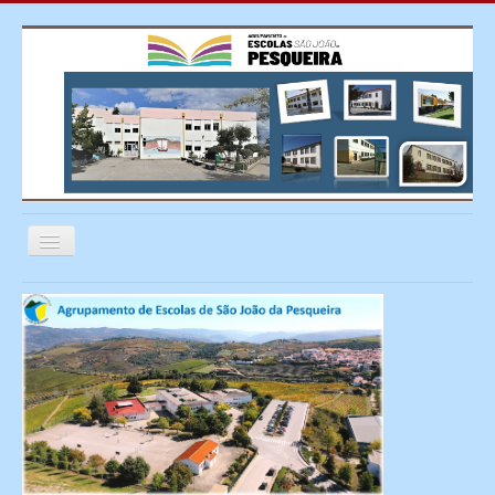
Ativar/Desativar
navegação
≡