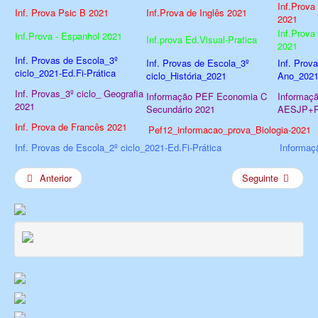
Inf.Prova
Inf. Prova Psic B 2021
Inf.Prova de Inglês 2021
2021
Inf.Prova
Inf.Prova - Espanhol 2021
Inf.prova Ed.Visual-Pratica
2021
Inf. Provas de Escola_3º
Inf. Provas de Escola_3º
Inf. Prov
ciclo_2021-Ed.Fi-Prática
ciclo_História_2021
Ano_2021-
Inf. Provas_3º ciclo_ Geografia
Informação PEF Economia C
Informaç
2021
Secundário 2021
AESJP+Pe
Inf. Prova de Francês 2021
Pef12_informacao_prova_Biologia-2021
Inf. Provas de Escola_2º ciclo_2021-Ed.Fi-Prática
Informaç
Anterior
Seguinte