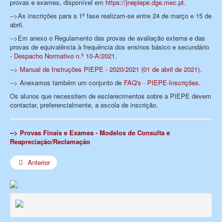
provas e exames, disponível em
https://jnepiepe.dge.mec.pt
.
-->As inscrições para a 1ª fase realizam-se entre 24 de março e 15 de
abril.
-->Em anexo o Regulamento das provas de avaliação externa e das
provas de equivalência à frequência dos ensinos básico e secundário
-
Despacho Normativo n.º 10-A/2021
.
-->
Manual de Instruções PIEPE - 2020/2021 (01 de abril de 2021).
--> Anexamos também um conjunto de
FAQ's - PIEPE-Inscrições.
Os alunos que necessitem de esclarecimentos sobre a PIEPE devem
contactar, preferencialmente, a escola de inscrição.
-->
Provas Finais e Exames - Modelos de Consulta e
Reapreciação/Reclamação
Anterior