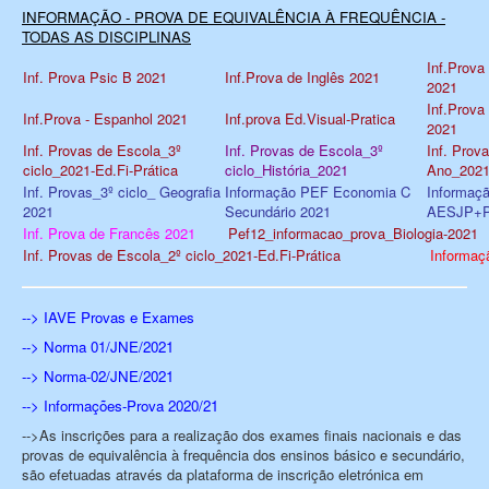
INFORMAÇÃO - PROVA DE EQUIVALÊNCIA À FREQUÊNCIA -
TODAS AS DISCIPLINAS
Inf.Prova
Inf. Prova Psic B 2021
Inf.Prova de Inglês 2021
2021
Inf.Prova
Inf.Prova - Espanhol 2021
Inf.prova Ed.Visual-Pratica
2021
Inf. Provas de Escola_3º
Inf. Provas de Escola_3º
Inf. Prov
ciclo_2021-Ed.Fi-Prática
ciclo_História_2021
Ano_2021-
Inf. Provas_3º ciclo_ Geografia
Informação PEF Economia C
Informaç
2021
Secundário 2021
AESJP+Pe
Inf. Prova de Francês 2021
Pef12_informacao_prova_Biologia-2021
Inf. Provas de Escola_2º ciclo_2021-Ed.Fi-Prática
Informaç
-->
IAVE Provas e Exames
-->
Norma 01/JNE/2021
-->
Norma-02/JNE/2021
-->
Informações-Prova 2020/21
-->As inscrições para a realização dos exames finais nacionais e das
provas de equivalência à frequência dos ensinos básico e secundário,
são efetuadas através da plataforma de inscrição eletrónica em