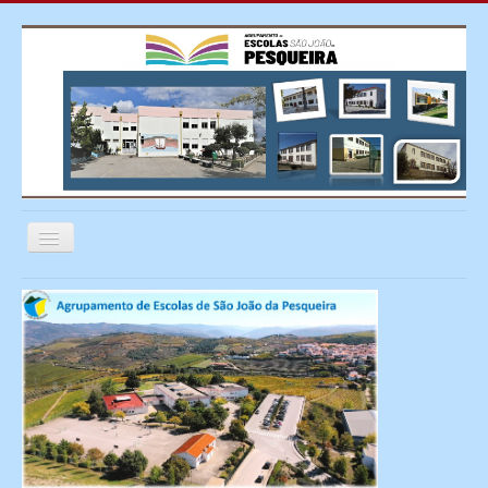
Ativar/Desativar
navegação
≡