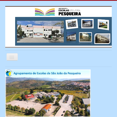
Ativar/Desativar
navegação
≡