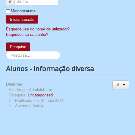
Senha
Memorizar-me
Iniciar sessão
Esqueceu-se do nome de utilizador?
Esqueceu-se da senha?
Pesquisa
Pesquisa...
Alunos - informação diversa
Detalhes
Escrito por
Administrator
Categoria:
Uncategorised
Publicado em 16 maio 2021
Acessos: 56654