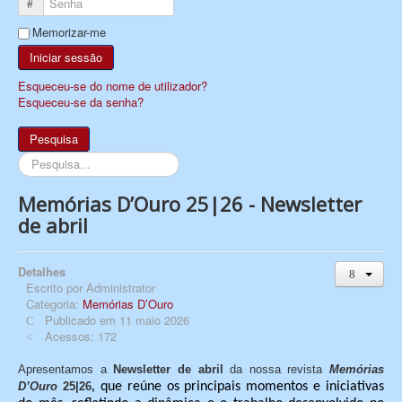
Senha
Memorizar-me
Iniciar sessão
Esqueceu-se do nome de utilizador?
Esqueceu-se da senha?
Pesquisa
Pesquisa...
Memórias D’Ouro 25|26 - Newsletter
de abril
Detalhes
Escrito por
Administrator
Categoria:
Memórias D’Ouro
Publicado em 11 maio 2026
Acessos: 172
Apresentamos a
Newsletter de abril
da nossa revista
Memórias
D’Ouro
25|26,
que reúne os principais momentos e iniciativas