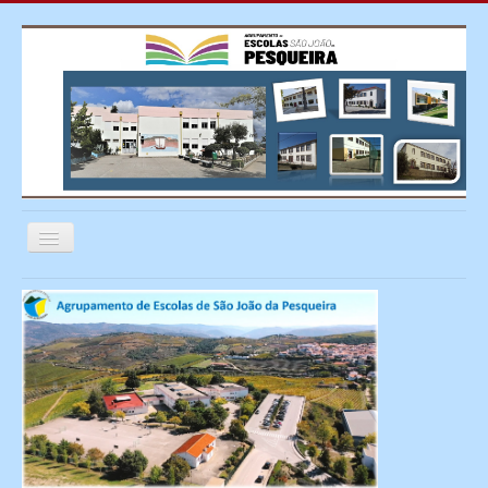
Ativar/Desativar
navegação
≡