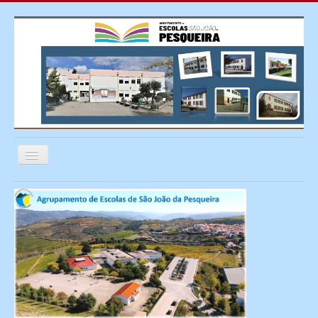
Ativar/Desativar
navegação
≡