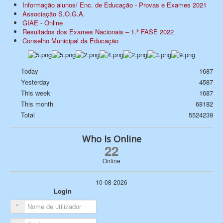
Informação alunos/ Enc. de Educação - Provas e Exames 2021
Associação S.O.G.A.
GIAE - Online
Resultados dos Exames Nacionais – 1.ª FASE 2022
Conselho Municipal da Educação
Today
1687
Yesterday
4587
This week
1687
This month
68182
Total
5524239
Who Is Online
22
Online
10-08-2026
Login
Nome de utilizador