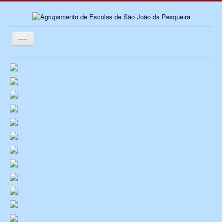
Ativar/Desativar
navegação
≡